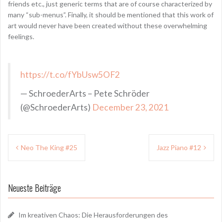
friends etc., just generic terms that are of course characterized by
many “sub-menus”. Finally, it should be mentioned that this work of
art would never have been created without these overwhelming
feelings.
https://t.co/fYbUsw5OF2
— SchroederArts – Pete Schröder
(@SchroederArts)
December 23, 2021
Beitragsnavigation
Neo The King #25
Jazz Piano #12
Neueste Beiträge
Im kreativen Chaos: Die Herausforderungen des