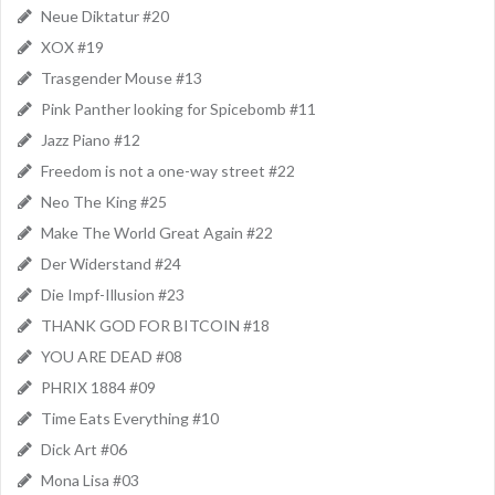
Neue Diktatur #20
XOX #19
Trasgender Mouse #13
Pink Panther looking for Spicebomb #11
Jazz Piano #12
Freedom is not a one-way street #22
Neo The King #25
Make The World Great Again #22
Der Widerstand #24
Die Impf-Illusion #23
THANK GOD FOR BITCOIN #18
YOU ARE DEAD #08
PHRIX 1884 #09
Time Eats Everything #10
Dick Art #06
Mona Lisa #03