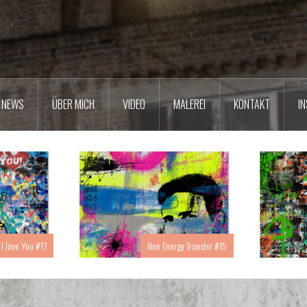
NEWS
ÜBER MICH
VIDEO
MALEREI
KONTAKT
I
 I love You #17
Neo Energy Transfer #15