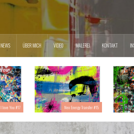
NEWS
ÜBER MICH
VIDEO
MALEREI
KONTAKT
I
 I love You #17
Neo Energy Transfer #15